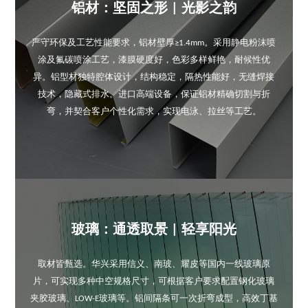
铝材：坚固之形 | 光影之韵
严守环保及工艺性能要求，铝材壁厚≥1.4mm。采用静电粉沫喷
涂及氟碳喷涂工艺，漆膜硬度好，色彩多样鲜艳，耐候性优
异。铝型材独特腔体设计，结构稳定，隔热性能好，无缝焊接
技术，隐藏式排水。进口高端设备，保证铝材精确切割与折
弯，并契合客户个性化需求，实现电泳、拉丝等工艺。
玻璃：通透取景 | 轻享阳光
取材皆甄选。华兴采用信义、南玻、耀皮等国内一线玻璃原
片，可实现多种中空规格尺寸，可根据客户要求配置钢化玻璃
夹胶玻璃、LOW-E玻璃等。铝间隔条可一次折弯成型，高效丁基