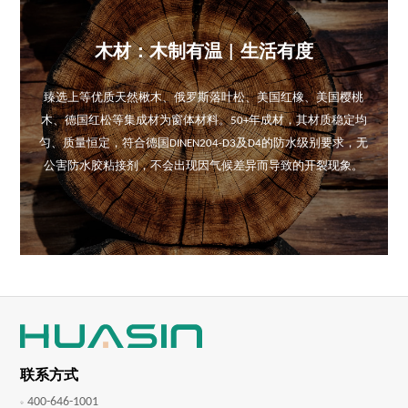
木材：木制有温 | 生活有度
臻选上等优质天然楸木、俄罗斯落叶松、美国红橡、美国樱桃
木、德国红松等集成材为窗体材料。50+年成材，其材质稳定均
匀、质量恒定，符合德国DINEN204-D3及D4的防水级别要求，无
公害防水胶粘接剂，不会出现因气候差异而导致的开裂现象。
联系方式
400-646-1001