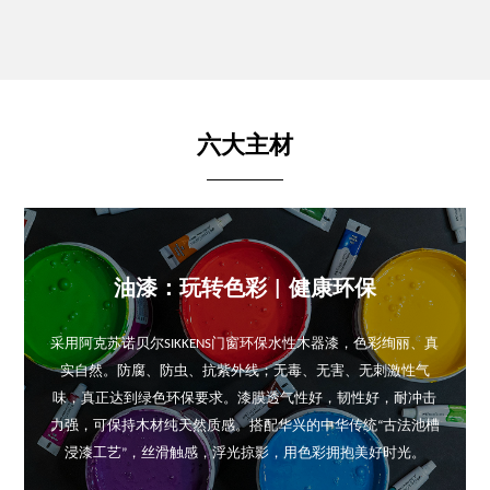
六大主材
油漆：玩转色彩 | 健康环保
采用阿克苏诺贝尔SIKKENS门窗环保水性木器漆，色彩绚丽、真
实自然。防腐、防虫、抗紫外线；无毒、无害、无刺激性气
味，真正达到绿色环保要求。漆膜透气性好，韧性好，耐冲击
力强，可保持木材纯天然质感。搭配华兴的中华传统“古法池槽
浸漆工艺”，丝滑触感，浮光掠影，用色彩拥抱美好时光。