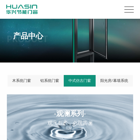
产品中心
PRODUCT
木系统门窗
铝系统门窗
中式仿古门窗
阳光房/幕墙系统
-观澜系列-
观水有术，必观其澜