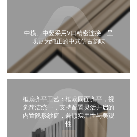
中横、中竖采用V口精密连接，呈
现更为纯正的中式仿古韵味
框扇齐平工艺：框扇同面齐平，视
觉简洁统一，支持配置灵活开启的
内置隐形纱窗，兼顾实用性与美观
性