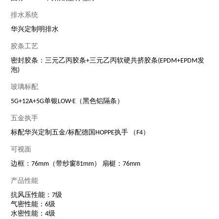
排水系统
华兴定制明排水
胶条工艺
密封胶条：三元乙丙胶条+三元乙丙软硬共挤胶条(EPDM+EPDM发
泡)
玻璃标配
5G+12A+5G单银LOW-E（黑色铝隔条）
五金执手
标配华兴定制五金/标配德国HOPPE执手 （F4）
可视面
边框：76mm（带纱窗81mm） 扇梃：76mm
产品性能
抗风压性能：7级
气密性能：6级
水密性能：4级