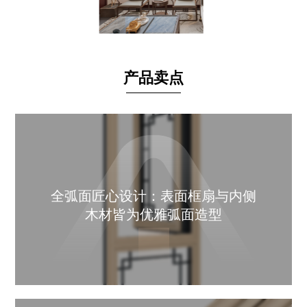
产品卖点
全弧面匠心设计：表面框扇与内侧
木材皆为优雅弧面造型