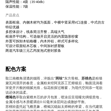
隔声性能：4级（35-40db）
保温性能：7级
产品卖点
表面框扇、内侧木材均为弧面，中横中竖采用V口连接，中式仿古
特征优越
多腔体设计，线条简洁齐整，高端大气
框扇齐平结构，可选做开启灵活的内置隐形纱窗
外置可拆卸木铝格栅，内木外铝，样式可多样化
可设计双面铝木芯板，中间加衬挤塑板
两道汽车级三元乙丙发泡式密封胶条
配色方案
取江南檐角浸透的烟雨，淬炼出“
两味
”
东方骨相。
苏桃
色
是粉墙
黛瓦间洇开的春意，金属粉末经阿克苏工艺熔锻后，釉面流淌着
宋瓷开片般的细腻光痕，似花枝探过雕窗，为现代空间添一笔欲
说还休的温柔。
檀褐
色
萃取自紫檀木芯的岁月包浆，喷涂后呈现哑光绸缎质地，
金属冷感与木质暖调在0.02毫米涂层间达成微妙平衡。
苏桃轻盈托起飞檐意象，檀褐沉稳如太师椅的脊梁，在当代建筑