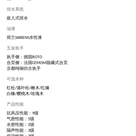
排水系统
嵌入式排水
油漆
荷兰SIKKENS水性漆
五金执手
执手侧：德国ROTO
合页侧：法国CEMOM隐藏式合页
京都纯铜仿古执手
可选木种
红松/落叶松/楸木/红橡
白橡/樱桃木/玫瑰木
产品性能
抗风压性能：9级
气密性能：5级
水密性能：5级
隔声性能：3级