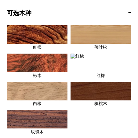
-
可选木种
红松
落叶松
楸木
红橡
白橡
樱桃木
玫瑰木