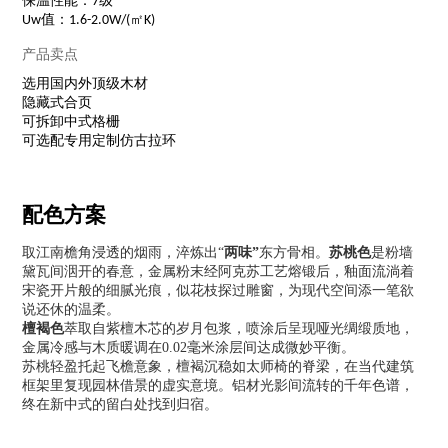
保温性能：7级
Uw值：1.6-2.0W/(㎡K)
产品卖点
选用国内外顶级木材
隐藏式合页
可拆卸中式格栅
可选配专用定制仿古拉环
配色方案
取江南檐角浸透的烟雨，淬炼出“
两味
”
东方骨相。
苏桃
色
是粉墙
黛瓦间洇开的春意，金属粉末经阿克苏工艺熔锻后，釉面流淌着
宋瓷开片般的细腻光痕，似花枝探过雕窗，为现代空间添一笔欲
说还休的温柔。
檀褐
色
萃取自紫檀木芯的岁月包浆，喷涂后呈现哑光绸缎质地，
金属冷感与木质暖调在0.02毫米涂层间达成微妙平衡。
苏桃轻盈托起飞檐意象，檀褐沉稳如太师椅的脊梁，在当代建筑
框架里复现园林借景的虚实意境。铝材光影间流转的千年色谱，
终在新中式的留白处找到归宿。