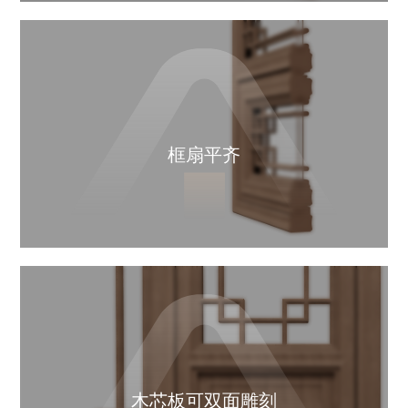
框扇平齐
木芯板可双面雕刻