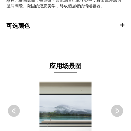
彩在光影间呢喃，每道弧面皆流淌着抗氧化铠甲，将金属淬炼为
温润绸缎。凝固的液态美学，终成栖居者的情绪容器。
+
可选颜色
应用场景图