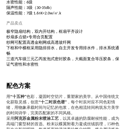
水密性能：6级
隔声性能：3级（30-35db）
保温性能：7级 1.6≤K<2.0w/㎡.k
产品卖点
极窄隐扇结构，双内开结构，框扇平齐设计
纱扇多点锁+专用合页配置
纱网可配置高透金刚网或高透玻纤网
下框和中横框采用隐排排水，自主开发专用排水件，排水系统通
畅
三道汽车级三元乙丙发泡式密封胶条，大截面复合等压胶条，保
证气密性和水密性
配色方案
用
“
十五种”
色彩，凝固时空切片，重塑家的美学。从中国传统文
化获取灵感，创意
“十二时辰色谱”
，每个时辰对应不同色彩情
绪，用物象承载时间与记忆的包浆，在色相流转间构筑东方美学
的时间诗学，完美匹配家的不同风格。
采用
阿克苏金属粉末
喷涂工艺
，以其卓越的防腐耐候性能，成为
高端门窗型材的首选。粉末以蝶翼附着力凝成丝绒肌理，15种色