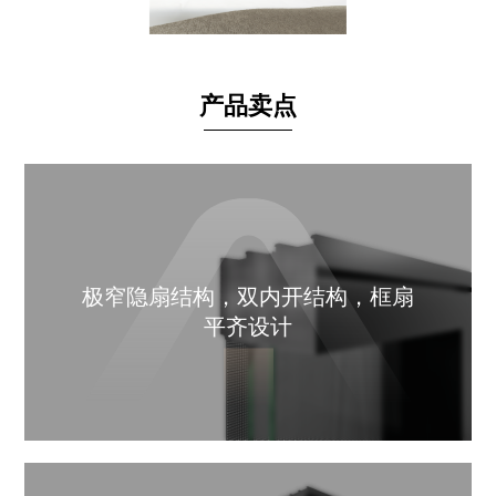
产品卖点
极窄隐扇结构，双内开结构，框扇
平齐设计