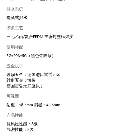
排水系统
隐藏式排水
胶条工艺
三元乙丙/复合EPDM 主密封整框焊接
玻璃标配
5G+20A+5G（黑色铝隔条）
五金执手
玻扇五金：德国进口雷哲五金
纱窗五金：海俊
德国雷哲无底座执手
可视面
边框：18.5mm 扇梃：43.5mm
产品性能
抗风压性能：8级
气密性能：8级